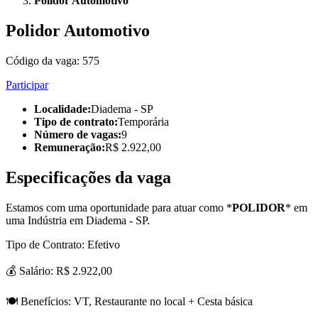
Polidor Automotivo
Polidor Automotivo
Código da vaga:
575
Participar
Localidade
:
Diadema - SP
Tipo de contrato
:
Temporária
Número de vagas
:
9
Remuneração
:
R$ 2.922,00
Especificações da vaga
Estamos com uma oportunidade para atuar como *
POLIDOR
* em
uma Indústria em Diadema - SP.
Tipo de Contrato: Efetivo
💰 Salário: R$ 2.922,00
🍽️ Benefícios: VT, Restaurante no local + Cesta básica