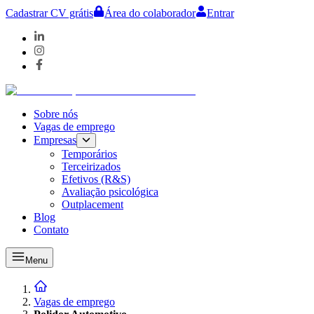
Cadastrar CV grátis
Área do colaborador
Entrar
Sobre nós
Vagas de emprego
Empresas
Temporários
Terceirizados
Efetivos (R&S)
Avaliação psicológica
Outplacement
Blog
Contato
Menu
Vagas de emprego