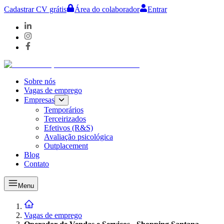
Cadastrar CV grátis
Área do colaborador
Entrar
Sobre nós
Vagas de emprego
Empresas
Temporários
Terceirizados
Efetivos (R&S)
Avaliação psicológica
Outplacement
Blog
Contato
Menu
Vagas de emprego