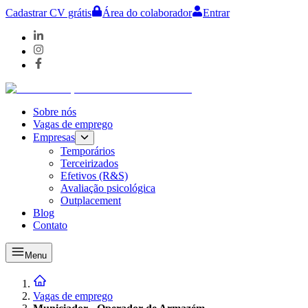
Cadastrar CV grátis
Área do colaborador
Entrar
Sobre nós
Vagas de emprego
Empresas
Temporários
Terceirizados
Efetivos (R&S)
Avaliação psicológica
Outplacement
Blog
Contato
Menu
Vagas de emprego