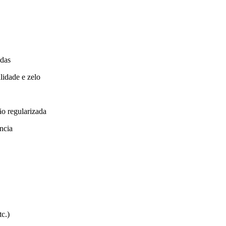
idas
idade e zelo
o regularizada
ência
c.)