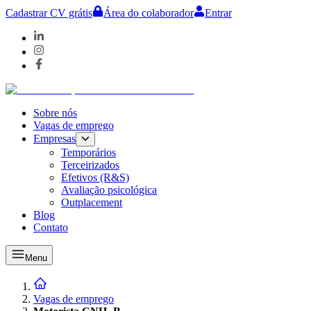
Cadastrar CV grátis
Área do colaborador
Entrar
Sobre nós
Vagas de emprego
Empresas
Temporários
Terceirizados
Efetivos (R&S)
Avaliação psicológica
Outplacement
Blog
Contato
Menu
Vagas de emprego