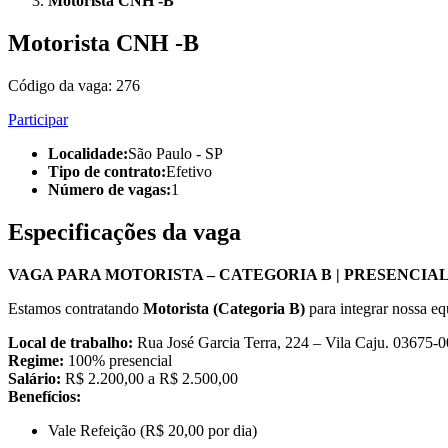
Motorista CNH -B
Motorista CNH -B
Código da vaga:
276
Participar
Localidade
:
São Paulo - SP
Tipo de contrato
:
Efetivo
Número de vagas
:
1
Especificações da vaga
VAGA PARA MOTORISTA – CATEGORIA B | PRESENCIAL |
Estamos contratando
Motorista (Categoria B)
para integrar nossa e
Local de trabalho:
Rua José Garcia Terra, 224 – Vila Caju. 03675-
Regime:
100% presencial
Salário:
R$ 2.200,00 a R$ 2.500,00
Benefícios:
Vale Refeição (R$ 20,00 por dia)