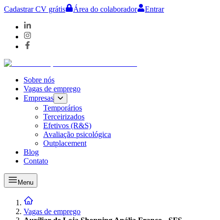
Cadastrar CV grátis
Área do colaborador
Entrar
Sobre nós
Vagas de emprego
Empresas
Temporários
Terceirizados
Efetivos (R&S)
Avaliação psicológica
Outplacement
Blog
Contato
Menu
Vagas de emprego