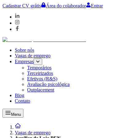
Cadastrar CV grátis
Área do colaborador
Entrar
Sobre nós
Vagas de emprego
Empresas
Temporários
Terceirizados
Efetivos (R&S)
Avaliação psicológica
Outplacement
Blog
Contato
Menu
Vagas de emprego