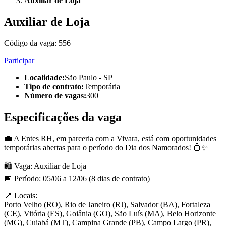
Auxiliar de Loja
Auxiliar de Loja
Código da vaga:
556
Participar
Localidade
:
São Paulo - SP
Tipo de contrato
:
Temporária
Número de vagas
:
300
Especificações da vaga
💼 A Entes RH, em parceria com a Vivara, está com oportunidades
temporárias abertas para o período do Dia dos Namorados! 💍✨
🛍️ Vaga: Auxiliar de Loja
📅 Período: 05/06 a 12/06 (8 dias de contrato)
📍 Locais:
Porto Velho (RO), Rio de Janeiro (RJ), Salvador (BA), Fortaleza
(CE), Vitória (ES), Goiânia (GO), São Luís (MA), Belo Horizonte
(MG), Cuiabá (MT), Campina Grande (PB), Campo Largo (PR),