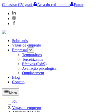
Cadastrar CV grátis
Área do colaborador
Entrar
Sobre nós
Vagas de emprego
Empresas
Temporários
Terceirizados
Efetivos (R&S)
Avaliação psicológica
Outplacement
Blog
Contato
Menu
Vagas de emprego