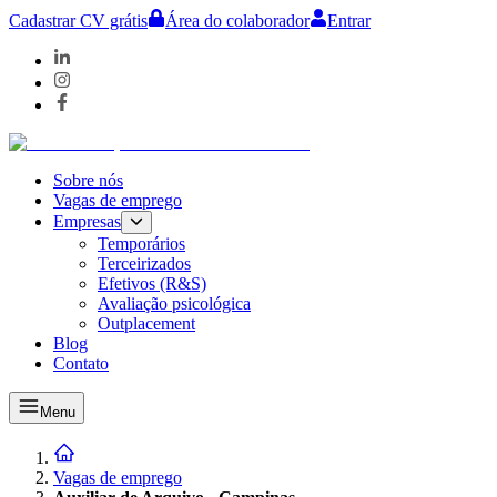
Cadastrar CV grátis
Área do colaborador
Entrar
Sobre nós
Vagas de emprego
Empresas
Temporários
Terceirizados
Efetivos (R&S)
Avaliação psicológica
Outplacement
Blog
Contato
Menu
Vagas de emprego