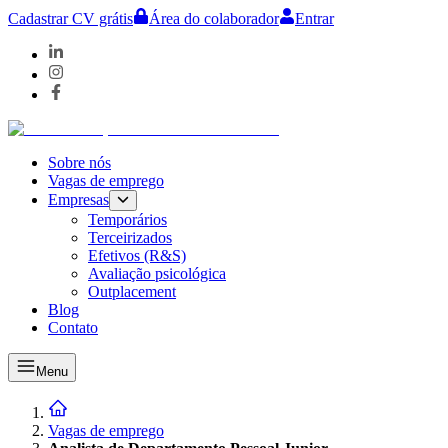
Cadastrar CV grátis
Área do colaborador
Entrar
Sobre nós
Vagas de emprego
Empresas
Temporários
Terceirizados
Efetivos (R&S)
Avaliação psicológica
Outplacement
Blog
Contato
Menu
Vagas de emprego