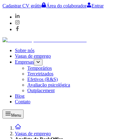
Cadastrar CV grátis
Área do colaborador
Entrar
Sobre nós
Vagas de emprego
Empresas
Temporários
Terceirizados
Efetivos (R&S)
Avaliação psicológica
Outplacement
Blog
Contato
Menu
Vagas de emprego