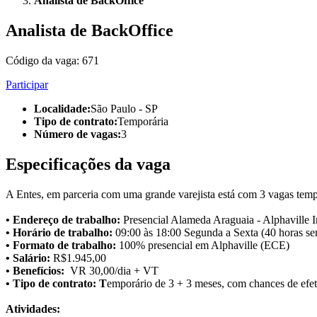
Analista de BackOffice
Analista de BackOffice
Código da vaga:
671
Participar
Localidade
:
São Paulo - SP
Tipo de contrato
:
Temporária
Número de vagas
:
3
Especificações da vaga
A Entes, em parceria com uma grande varejista está com 3 vagas tempo
• Endereço de trabalho:
Presencial Alameda Araguaia - Alphaville Ind
• Horário de trabalho:
09:00 às 18:00 Segunda a Sexta (40 horas se
• Formato de trabalho:
100% presencial em Alphaville (ECE)
• Salário:
R$1.945,00
• Benefícios:
VR 30,00/dia + VT
• Tipo de contrato: T
emporário de 3 + 3 meses, com chances de efet
Atividades: