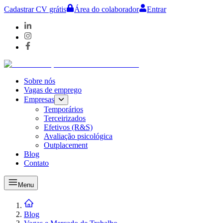
Cadastrar CV grátis
Área do colaborador
Entrar
Sobre nós
Vagas de emprego
Empresas
Temporários
Terceirizados
Efetivos (R&S)
Avaliação psicológica
Outplacement
Blog
Contato
Menu
Blog