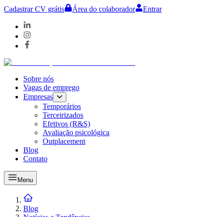
Cadastrar CV grátis
Área do colaborador
Entrar
Sobre nós
Vagas de emprego
Empresas
Temporários
Terceirizados
Efetivos (R&S)
Avaliação psicológica
Outplacement
Blog
Contato
Menu
Blog