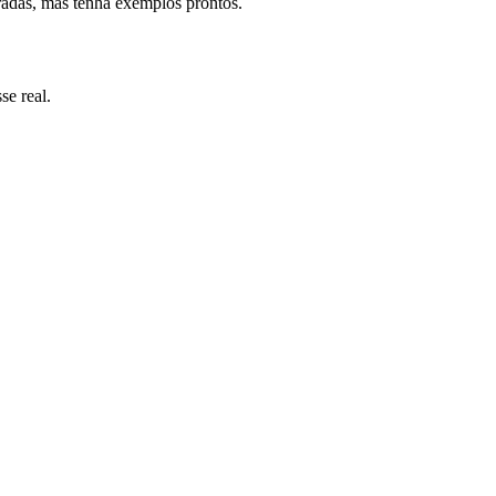
oradas, mas tenha exemplos prontos.
se real.