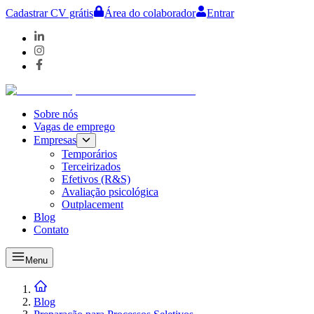
Cadastrar CV grátis
Área do colaborador
Entrar
Sobre nós
Vagas de emprego
Empresas
Temporários
Terceirizados
Efetivos (R&S)
Avaliação psicológica
Outplacement
Blog
Contato
Menu
Blog