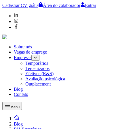
Cadastrar CV grátis
Área do colaborador
Entrar
Sobre nós
Vagas de emprego
Empresas
Temporários
Terceirizados
Efetivos (R&S)
Avaliação psicológica
Outplacement
Blog
Contato
Menu
Blog