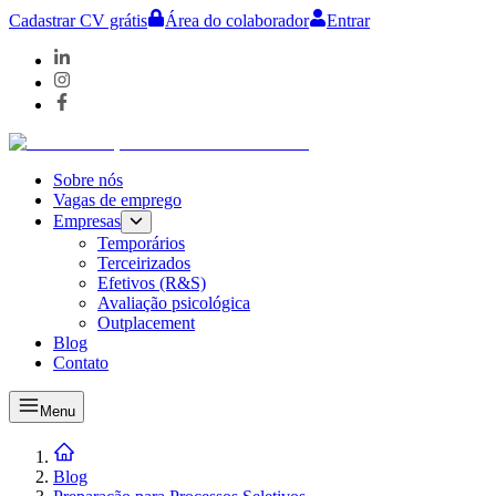
Cadastrar CV grátis
Área do colaborador
Entrar
Sobre nós
Vagas de emprego
Empresas
Temporários
Terceirizados
Efetivos (R&S)
Avaliação psicológica
Outplacement
Blog
Contato
Menu
Blog