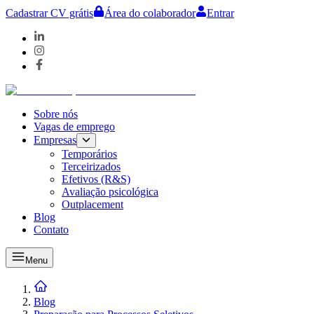
Cadastrar CV grátis
Área do colaborador
Entrar
Sobre nós
Vagas de emprego
Empresas
Temporários
Terceirizados
Efetivos (R&S)
Avaliação psicológica
Outplacement
Blog
Contato
Menu
Blog